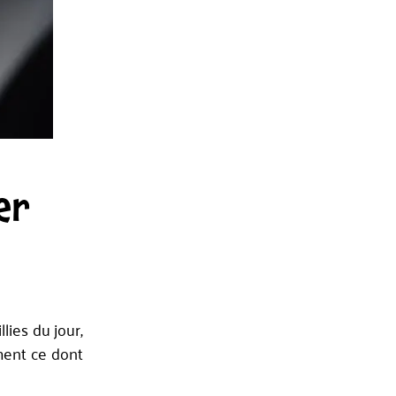
er
ies du jour,
ement ce dont