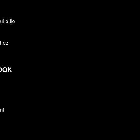
i allie
chez
COOK
n)