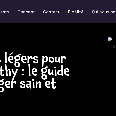
rants
Concept
Contact
Fidélité
Qui nous s
s légers pour
thy : le guide
ger sain et