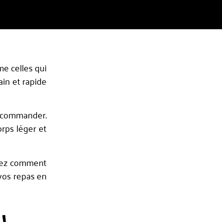
me celles qui
ain et rapide
à commander.
orps léger et
vrez comment
 vos repas en