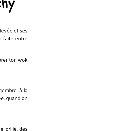
thy
levée et ses
arfaite entre
ibrer ton wok
gembre, à la
rée, quand on
 grillé, des