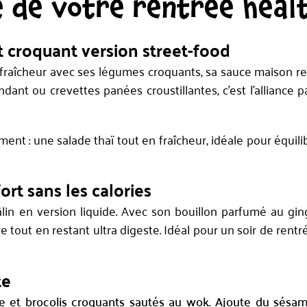
e de votre rentrée heal
t croquant version street-food
e fraîcheur avec ses légumes croquants, sa sauce maison re
ant ou crevettes panées croustillantes, c’est l’alliance p
ent : une salade thaï tout en fraîcheur, idéale pour équil
rt sans les calories
in en version liquide. Avec son bouillon parfumé au gin
re tout en restant ultra digeste. Idéal pour un soir de rent
te
e et brocolis croquants sautés au wok. Ajoute du sésame