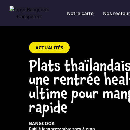
Notre carte
Nos restau
ACTUALITÉS
Plats thaïlandai
une rentrée heal
ultime pour man
rapide
BANGCOOK
Publié le
19 septembre 2025
à
11:00