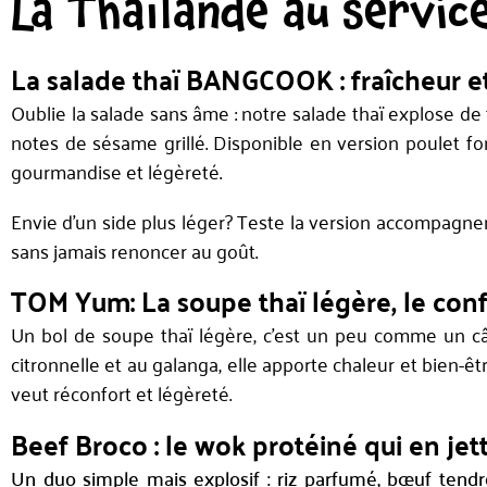
La Thaïlande au servic
La salade thaï BANGCOOK : fraîcheur e
Oublie la salade sans âme : notre salade thaï explose d
notes de sésame grillé. Disponible en version poulet fond
gourmandise et légèreté.
Envie d’un side plus léger? Teste la version accompagnem
sans jamais renoncer au goût.
TOM Yum: La soupe thaï légère, le confo
Un bol de soupe thaï légère, c’est un peu comme un câl
citronnelle et au galanga, elle apporte chaleur et bien-êt
veut réconfort et légèreté.
Beef Broco : le wok protéiné qui en jet
Un duo simple mais explosif : riz parfumé, bœuf tendr