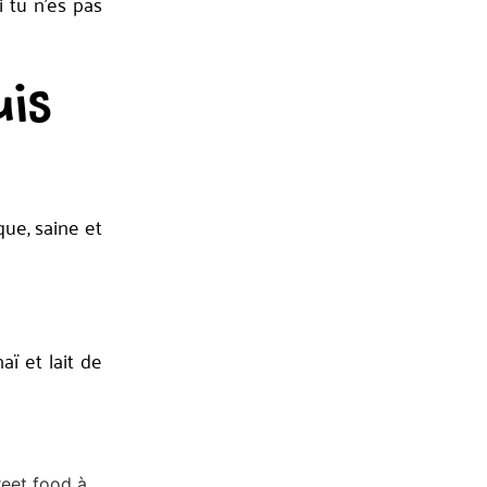
 tu n’es pas
uis
ue, saine et
ï et lait de