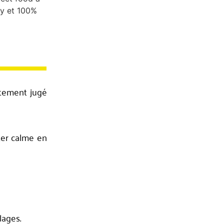
ortement jugé
ster calme en
lages.