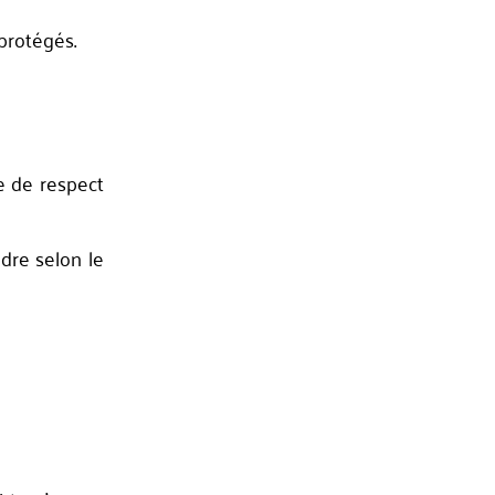
 protégés.
e de respect
ndre selon le