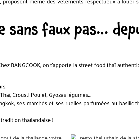
w, proposent même des vêtements respectueux à louer si
e sans faux pas… dep
 Chez BANGCOOK, on t’apporte la street food thaï authentiq
rs.
d Thaï, Crousti Poulet, Gyozas légumes…
gkok, ses marchés et ses ruelles parfumées au basilic tha
radition thaïlandaise !