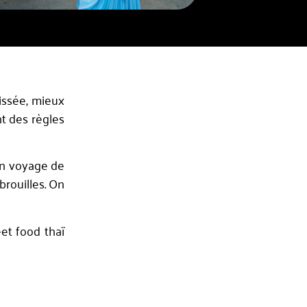
issée, mieux
nt des règles
ton voyage de
brouilles. On
et food thaï