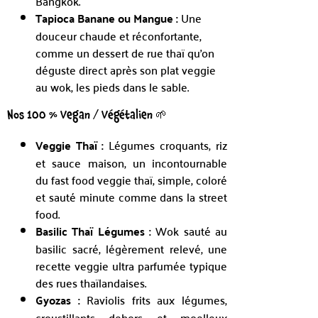
Bangkok.
Tapioca Banane ou Mangue :
Une
douceur chaude et réconfortante,
comme un dessert de rue thaï qu’on
déguste direct après son plat veggie
au wok, les pieds dans le sable.
Nos 100 % Vegan / Végétalien 🌱
Veggie Thaï :
Légumes croquants, riz
et sauce maison, un incontournable
du fast food veggie thaï, simple, coloré
et sauté minute comme dans la street
food.
Basilic Thaï Légumes :
Wok sauté au
basilic sacré, légèrement relevé, une
recette veggie ultra parfumée typique
des rues thaïlandaises.
Gyozas :
Raviolis frits aux légumes,
croustillants dehors et moelleux