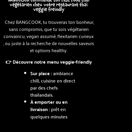
BANGCOOK commande ton fast food thaï
végétarien chez votre restaurant thaï
veggie freindly
Chez BANGCOOK, tu trouveras ton bonheur,
sans compromis, que tu sois végétarien
convaincu, vegan assumé, flexitarien curieux
, o
u juste à la recherche de nouvelles saveurs
et options healthy.
👉 Découvre notre menu veggie-friendly
Sur place :
ambiance
chill, cuisine en direct
par des chefs
thaïlandais.
À emporter ou en
livraison :
prêt en
quelques minutes