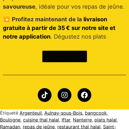
savoureuse
, idéale pour vos repas de jeûne.
💥
Profitez maintenant de la
livraison
gratuite à partir de 35 € sur notre site et
notre application
. Dégustez nos plats
COMMANDER >
Étiqueté
Argenteuil
,
Aulnay-sous-Bois
,
bangcook
,
Boulogne
,
cuisine thaï halal
,
Iftar
,
Nanterre
,
plats halal
,
Ramadan
,
repas de jeûne
,
restaurant thaï halal
,
Saint-