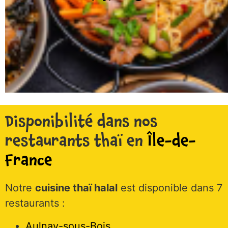
Disponibilité dans nos
restaurants thaï en
Île-de-
France
Notre
cuisine thaï halal
est disponible dans 7
restaurants :
Aulnay-sous-Bois